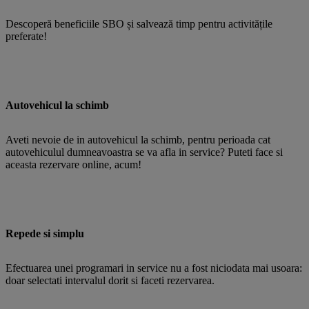
Descoperă beneficiile SBO și salvează timp pentru activitățile
preferate!
Autovehicul la schimb
Aveti nevoie de in autovehicul la schimb, pentru perioada cat
autovehiculul dumneavoastra se va afla in service? Puteti face si
aceasta rezervare online, acum!
Repede si simplu
Efectuarea unei programari in service nu a fost niciodata mai usoara:
doar selectati intervalul dorit si faceti rezervarea.