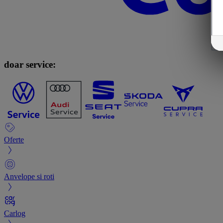
doar service:
Oferte
Anvelope si roti
Carlog