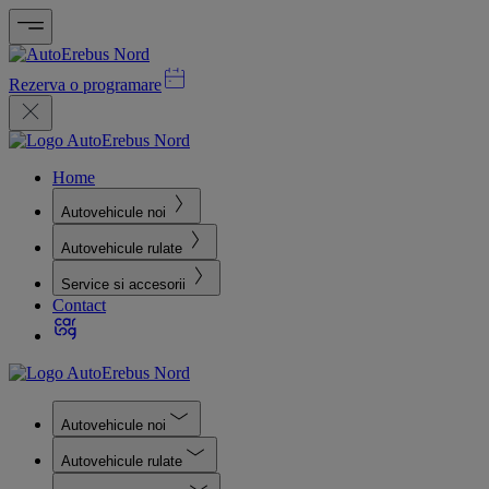
Rezerva o programare
Home
Autovehicule noi
Autovehicule rulate
Service si accesorii
Contact
Autovehicule noi
Autovehicule rulate