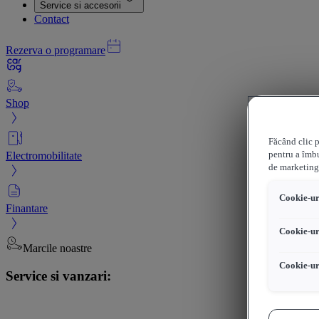
Service si accesorii
Contact
Rezerva o programare
Shop
Făcând clic p
Electromobilitate
pentru a îmbu
de marketing
Cookie-uri
Finantare
Cookie-ur
Marcile noastre
Cookie-ur
Service si vanzari: