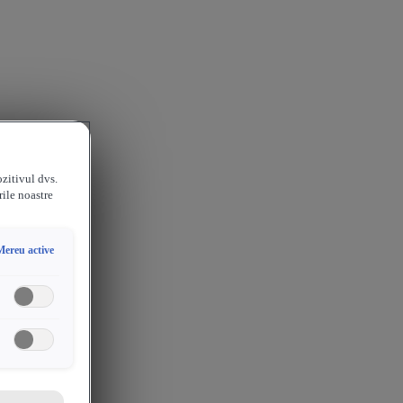
ozitivul dvs.
rile noastre
Mereu active