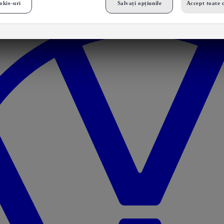
okie-uri
Salvați opțiunile
Accept toate 