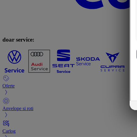
doar service:
Oferte
Anvelope si roti
Carlog