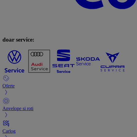
doar service:
Oferte
Anvelope si roti
Carlog