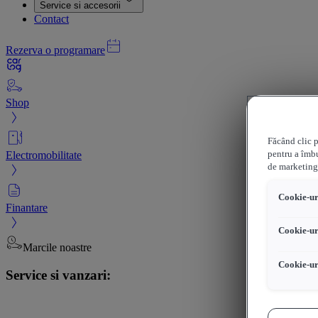
Service si accesorii
Contact
Rezerva o programare
Shop
Făcând clic p
Electromobilitate
pentru a îmbu
de marketing
Cookie-uri
Finantare
Cookie-ur
Marcile noastre
Cookie-ur
Service si vanzari: