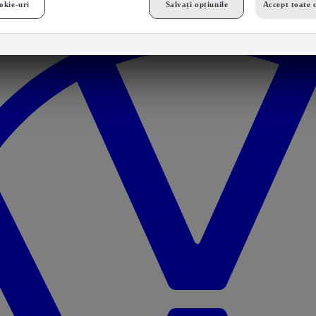
okie-uri
Salvați opțiunile
Accept toate 