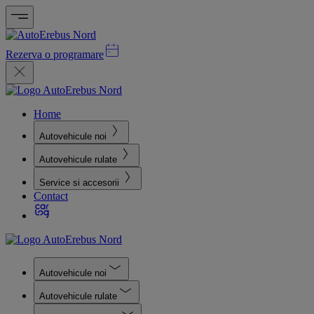
Rezerva o programare
Home
Autovehicule noi
Autovehicule rulate
Service si accesorii
Contact
Autovehicule noi
Autovehicule rulate