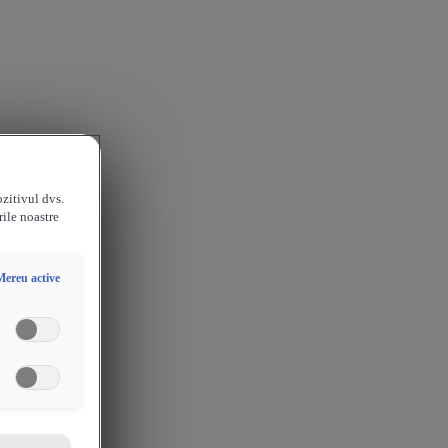
ozitivul dvs.
rile noastre
Mereu active