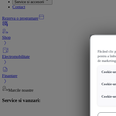
Service si accesorii
Contact
Rezerva o programare
Shop
Făcând clic p
Electromobilitate
pentru a îmbu
de marketing
Cookie-uri
Finantare
Cookie-ur
Marcile noastre
Cookie-ur
Service si vanzari: