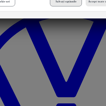
okie-uri
Salvați opțiunile
Accept toate 