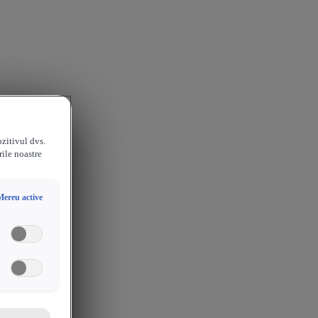
ozitivul dvs.
rile noastre
Mereu active