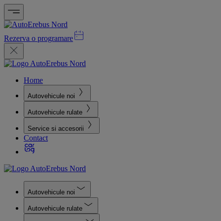
Rezerva o programare
Home
Autovehicule noi
Autovehicule rulate
Service si accesorii
Contact
Autovehicule noi
Autovehicule rulate