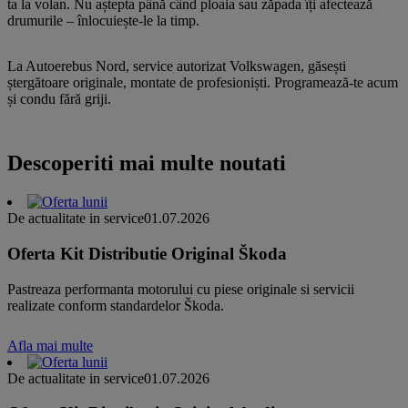
ta la volan. Nu aștepta până când ploaia sau zăpada îți afectează
drumurile – înlocuiește-le la timp.
La Autoerebus Nord, service autorizat Volkswagen, găsești
ștergătoare originale, montate de profesioniști. Programează-te acum
și condu fără griji.
Descoperiti mai multe noutati
De actualitate in service
01.07.2026
Oferta Kit Distributie Original Škoda
Pastreaza performanta motorului cu piese originale si servicii
realizate conform standardelor Škoda.
Afla mai multe
De actualitate in service
01.07.2026