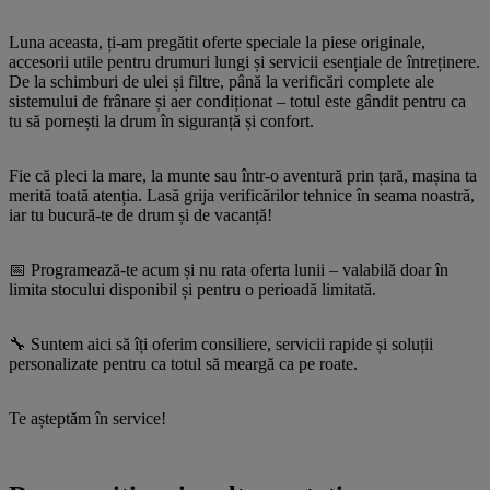
Luna aceasta, ți-am pregătit oferte speciale la piese originale,
accesorii utile pentru drumuri lungi și servicii esențiale de întreținere.
De la schimburi de ulei și filtre, până la verificări complete ale
sistemului de frânare și aer condiționat – totul este gândit pentru ca
tu să pornești la drum în siguranță și confort.
Fie că pleci la mare, la munte sau într-o aventură prin țară, mașina ta
merită toată atenția. Lasă grija verificărilor tehnice în seama noastră,
iar tu bucură-te de drum și de vacanță!
📅 Programează-te acum și nu rata oferta lunii – valabilă doar în
limita stocului disponibil și pentru o perioadă limitată.
🔧 Suntem aici să îți oferim consiliere, servicii rapide și soluții
personalizate pentru ca totul să meargă ca pe roate.
Te așteptăm în service!